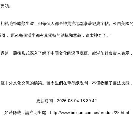
寫要領。
初執毛筆略顯生澀，但每個人都全神貫注地臨摹著經典字帖。來自美國的
引：'原來每個漢字都有其獨特的結構和意義，這太神奇了。'
通過這一藝術形式深入了解了中國文化的深厚底蘊。龍湖印社負責人表示
一座中外文化交流的橋梁。留學生們在筆墨紙硯間，不僅收獲了書法技能
更新時間：2026-08-04 18:39:42
如若轉載，請注明出處：http://www.beique.com.cn/product/28.html