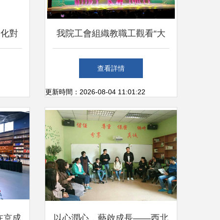
文化對
我院工會組織教職工觀看“大
關鍵
地情深”全國優秀群眾文藝作
查看詳情
品巡演，共筑文化交流橋梁
更新時間：2026-08-04 11:01:22
在京成
以心潤心，藝啟成長——西北