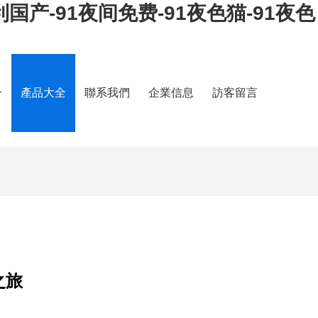
利国产-91夜间免费-91夜色猫-91夜色
介
產品大全
聯系我們
企業信息
訪客留言
之旅