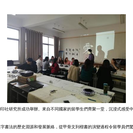
湖印社研究所成功舉辦。來自不同國家的留學生們齊聚一堂，沉浸式感受
漢字書法的歷史淵源和發展脈絡，從甲骨文到楷書的演變過程令留學員們