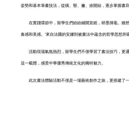
姿勢和基本筆畫技法，從橫、豎、撇、捺開始，逐步掌握書
在實踐環節中，留學生們紛紛鋪開宣紙，研墨揮毫。雖然
奏感和美感。'來自法國的安娜則被書法中蘊含的哲學思想所吸
活動現場氣氛熱烈，留學生們不僅學習了書法技巧，更
這一載體，感受中華優秀傳統文化的獨特魅力。
此次書法體驗活動不僅是一場藝術創作之旅，更搭建了