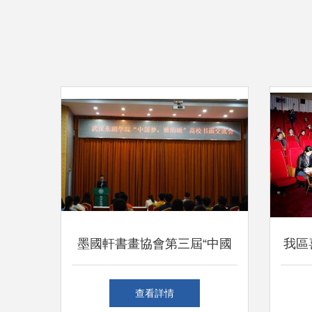
墨國軒書畫協會第三屆“中國
我區
夢·雅韻頌”書畫交流會成功舉
二o
查看詳情