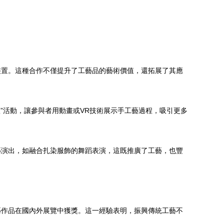
裝置。這種合作不僅提升了工藝品的藝術價值，還拓展了其應
”活動，讓參與者用動畫或VR技術展示手工藝過程，吸引更多
藝演出，如融合扎染服飾的舞蹈表演，這既推廣了工藝，也豐
藝作品在國內外展覽中獲獎。這一經驗表明，振興傳統工藝不