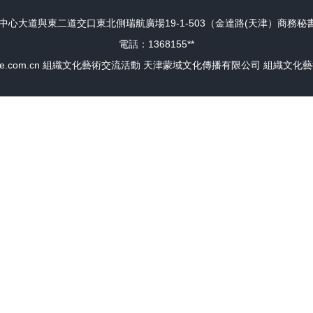
大道與東二道交口東北側瑞航廣場19-1-503（金達路(天津）商務秘書服
電話：1368155**
e.com.cn
組織文化藝術交流活動
天津蒙域文化傳播有限公司
組織文化藝