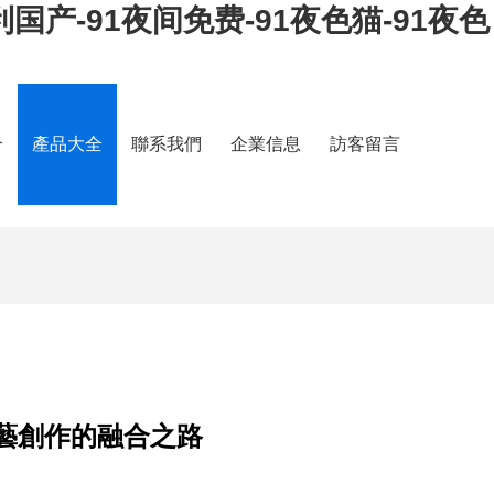
利国产-91夜间免费-91夜色猫-91夜色
介
產品大全
聯系我們
企業信息
訪客留言
藝創作的融合之路