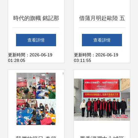
時代的旗幟 銘記那
借蒲月明赴歐陸 五
份信仰與榮耀——
指山黎苗童聲合唱
查看詳情
查看詳情
觀2026年長沙市第
團歸來啟示錄
更新時間：2026-06-19
更新時間：2026-06-19
01:28:05
03:11:55
二屆職工文藝展演
有感