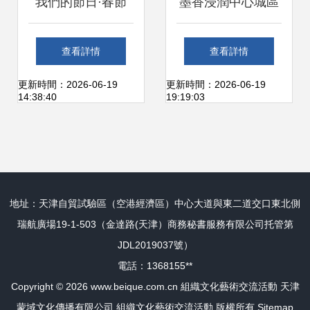
我們的節日·春節
墨香浸潤中心城區
嶗山區群眾文藝表
文化惠民”，“入文
查看詳情
查看詳情
演團隊慶新春文化
本文件之九
更新時間：2026-06-19
更新時間：2026-06-19
14:38:40
19:19:03
活動豐富多彩，文
行:，“，
藝創作蔚然成風
地址：天津自貿試驗區（空港經濟區）中心大道與東二道交口東北側
瑞航廣場19-1-503（金達路(天津）商務秘書服務有限公司托管第
JDL2019037號）
電話：1368155**
Copyright © 2026
www.beique.com.cn
組織文化藝術交流活動
天津
蒙域文化傳播有限公司
組織文化藝術交流活動
版權所有
Sitemap