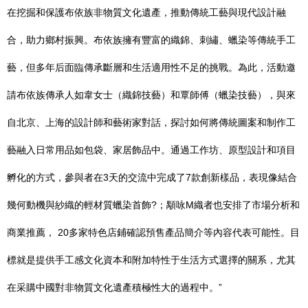
在挖掘和保護布依族非物質文化遺產，推動傳統工藝與現代設計融
合，助力鄉村振興。布依族擁有豐富的織錦、刺繡、蠟染等傳統手工
藝，但多年后面臨傳承斷層和生活適用性不足的挑戰。為此，活動邀
請布依族傳承人如韋女士（織錦技藝）和覃師傅（蠟染技藝），與來
自北京、上海的設計師和藝術家對話，探討如何將傳統圖案和制作工
藝融入日常用品如包袋、家居飾品中。通過工作坊、原型設計和項目
孵化的方式，參與者在3天的交流中完成了7款創新樣品，表現像結合
幾何動機與紗織的輕材質蠟染首飾?；顒咏M織者也安排了市場分析和
商業推薦， 20多家特色店鋪確認預售產品簡介等內容代表可能性。目
標就是提供手工感文化資本和附加特性于生活方式選擇的關系，尤其
在采購中國對非物質文化遺產積極性大的過程中。”