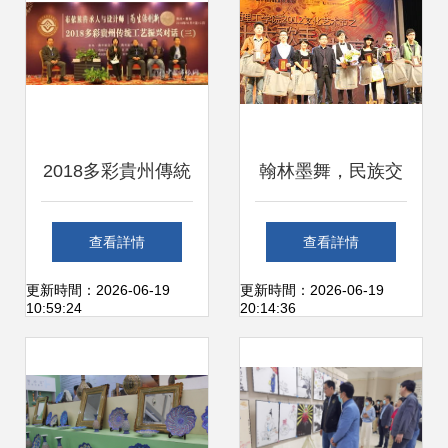
文化賦予品牌嶄新
行
魅力
2018多彩貴州傳統
翰林墨舞，民族交
工藝 布依族傳承人
響——東莞理工學
查看詳情
查看詳情
與設計師為生活創
院文藝想象與文化
更新時間：2026-06-19
更新時間：2026-06-19
10:59:24
20:14:36
新振興對話活動成
實踐
功舉辦